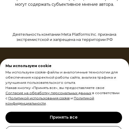
могут содержать субъективное мнение автора.
Деятельность компании Meta Platforms Inc. признана
экстремистской и запрещена на территории РФ
Мы используем cookie
Мы используем cookie-файлы и аналогичные технологии для
обеспечения корректной работы сайта, анализа трафика и
улучшения пользовательского опыта.
Оплата и доставка
Нажав кнопку «Принять все», вы предоставляете свое
Контакты
Согласие на обработку персональных данных
в соответствии
Юридическая информация
с
Политикой использования cookie
и
Политикой
конфиденциальности
.
89670824940
г. Москва, ул. Свободы, д. 20
Принять все
г. Москва, Ул. Лобачевского 92к4, п.3
shop@филинаудио.рф