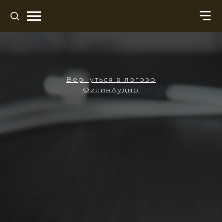
Вернуться в логово
ФилинАудио