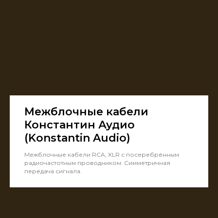
Межблочные кабели
Константин Аудио
(Konstantin Audio)
Межблочные кабели RCA, XLR с посеребрённым
радиочастотным проводником. Симметричная
передача сигнала.