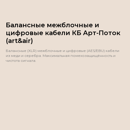
Балансные межблочные и
цифровые кабели КБ Арт-Поток
(art&air)
Балансные (XLR) межблочные и цифровые (AES/EBU) кабели
из меди и серебра. Максимальная помехозащищённость и
чистота сигнала.