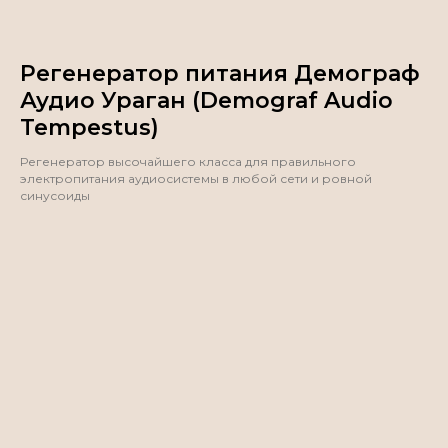
Регенератор питания Демограф
Аудио Ураган (Demograf Audio
Tempestus)
Регенератор высочайшего класса для правильного
электропитания аудиосистемы в любой сети и ровной
синусоиды