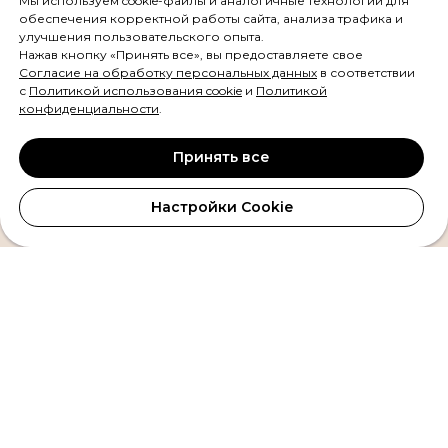
Мы используем cookie-файлы и аналогичные технологии для
обеспечения корректной работы сайта, анализа трафика и
улучшения пользовательского опыта.
Нажав кнопку «Принять все», вы предоставляете свое
Согласие на обработку персональных данных
в соответствии
с
Политикой использования cookie
и
Политикой
конфиденциальности
.
Принять все
Линейный БП для аудио Sciber
(Eflow)
Настройки Cookie
Премиальный линейный блок питания (ЛБП) для аудиотехники.