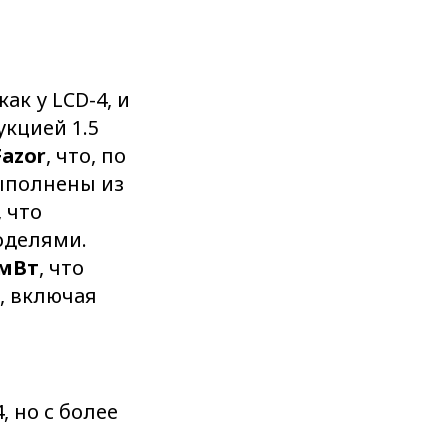
 как у LCD-4, и
укцией 1.5
Fazor
, что, по
ыполнены из
, что
оделями.
/мВт
, что
, включая
, но с более