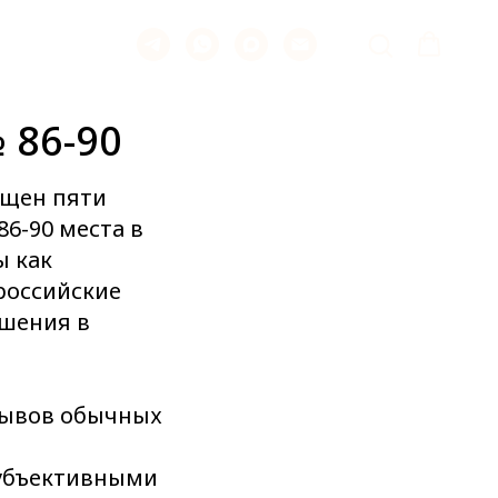
 86-90
ящен пяти
6-90 места в
ы как
российские
шения в
зывов обычных
субъективными