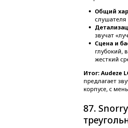
Общий хар
слушателя 
Детализац
звучат «лу
Сцена и ба
глубокий, 
жесткий ср
Итог:
Audeze 
предлагает зву
корпусе, с ме
87. Snorr
треуголь