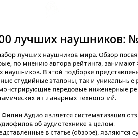
00 лучших наушников: №
збор лучших наушников мира. Обзор посв
ые, по мнению автора рейтинга, занимают 8
х наушников. В этой подборке представлен
ные студийные эталоны, так и уникальные 
емонстрирующие передовые инженерные ре
намических и планарных технологий.
ч Филин Аудио является систематизация от
удиофилов об аудиотехнике в целом.
едставленные в статье (обзоре), являются 