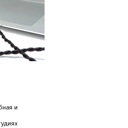
бная и
тудиях