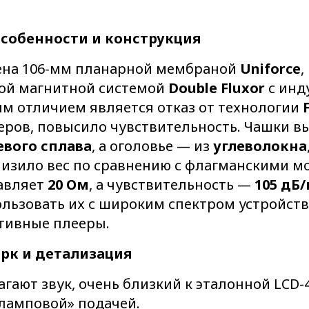
особенности и конструкция
на 106-мм планарной мембраной
Uniforce
,
ой магнитной системой
Double Fluxor
с инд
ым отличием является отказ от технологии
ров, повысило чувствительность. Чашки в
вого сплава
, а оголовье — из
углеволокна
низило вес по сравнению с флагманскими м
авляет
20 Ом
, а чувствительность —
105 дБ
льзовать их с широким спектром устройств
тивные плееры.
рк и детализация
гают звук, очень близкий к эталонной LCD-4
«ламповой» подачей.