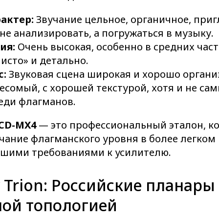
актер:
Звучание цельное, органичное, пр
не анализировать, а погружаться в музыку.
ия:
Очень высокая, особенно в средних част
чисто» и детально.
с:
Звуковая сцена широкая и хорошо органи
весомый, с хорошей текстурой, хотя и не са
еди флагманов.
LCD-MX4
— это профессиональный эталон, к
чание флагманского уровня в более легком
ньшими требованиями к усилителю.
y Trion: Российские планары 
ной топологией