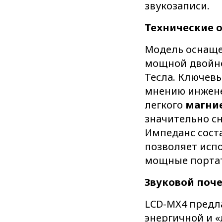
звукозаписи.
Технические 
Модель оснаще
мощной двойн
Тесла. Ключев
мнению инжене
легкого
магние
значительно с
Импеданс сост
позволяет испо
мощные порта
Звуковой поче
LCD-MX4 предла
энергичной и 