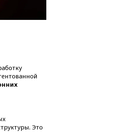
работку
атентованной
онних
ых
структуры. Это