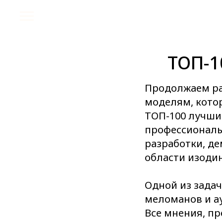
ТОП-1
Продолжаем ра
моделям, котор
ТОП-100 лучши
профессиональ
разработки, д
области изоди
Одной из зада
меломанов и а
Все мнения, пр