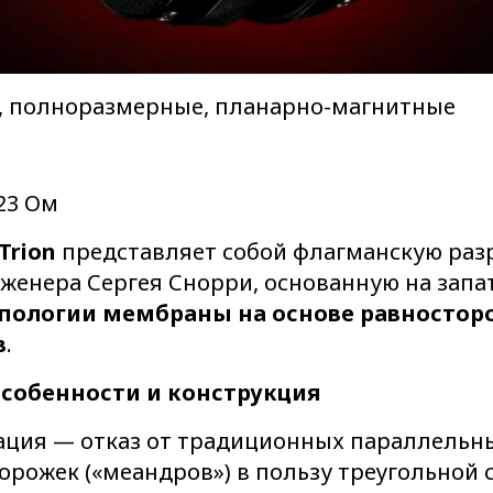
 полноразмерные, планарно-магнитные
23 Ом
Trion
представляет собой флагманскую раз
нженера Сергея Снорри, основанную на зап
пологии мембраны на основе равностор
в
.
особенности и конструкция
ация — отказ от традиционных параллельн
рожек («меандров») в пользу треугольной 