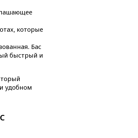
иглашающее
отах, которые
зованная. Бас
мый быстрый и
оторый
 и удобном
с