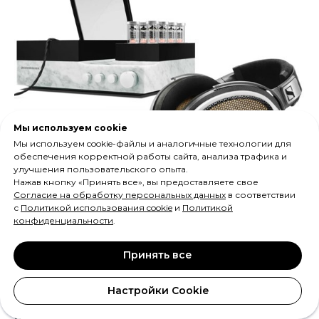
Мы используем cookie
Мы используем cookie-файлы и аналогичные технологии для
обеспечения корректной работы сайта, анализа трафика и
улучшения пользовательского опыта.
Нажав кнопку «Принять все», вы предоставляете свое
Sennheiser HE-1
- второе поколение легендарного
Согласие на обработку персональных данных
в соответствии
Orpheus, представляющее собой
с
Политикой использования cookie
и
Политикой
интегрированную систему наушников и
конфиденциальности
.
усилителя/ЦАП.
Принять все
Диафрагма
: Толщиной 2,4 микрона с
платиновым напылением.
Настройки Cookie
Выходные каскады
: Расположены
непосредственно в чашках наушников, что