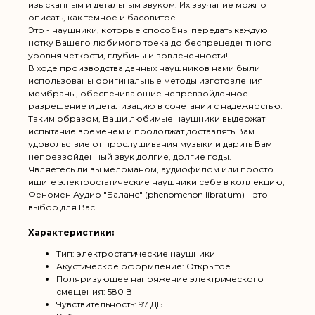
изысканным и детальным звуком. Их звучание можно
описать, как темное и басовитое.
Это - наушники, которые способны передать каждую
нотку Вашего любимого трека до беспрецедентного
уровня четкости, глубины и вовлеченности!
В ходе производства данных наушников нами были
использованы оригинальные методы изготовления
мембраны, обеспечивающие непревзойденное
разрешение и детализацию в сочетании с надежностью.
Таким образом, Ваши любимые наушники выдержат
испытание временем и продолжат доставлять Вам
удовольствие от прослушивания музыки и дарить Вам
непревзойденный звук долгие, долгие годы.
Являетесь ли вы меломаном, аудиофилом или просто
ищите электростатические наушники себе в коллекцию,
Феномен Аудио "Баланс" (phenomenon libratum) – это
выбор для Вас.
Характеристики:
Тип: электростатические наушники
Акустическое оформление: Открытое
Поляризующее напряжение электрического
смещения: 580 В
Чувствительность: 97 ДБ