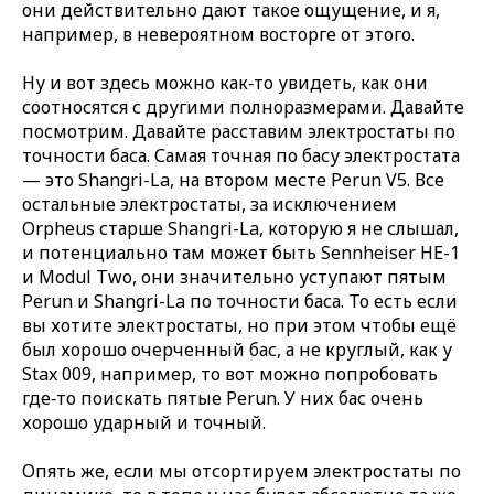
они действительно дают такое ощущение, и я,
например, в невероятном восторге от этого.
Ну и вот здесь можно как‑то увидеть, как они
соотносятся с другими полноразмерами. Давайте
посмотрим. Давайте расставим электростаты по
точности баса. Самая точная по басу электростата
— это Shangri-La, на втором месте Perun V5. Все
остальные электростаты, за исключением
Orpheus старше Shangri-La, которую я не слышал,
и потенциально там может быть Sennheiser HE-1
и Modul Two, они значительно уступают пятым
Perun и Shangri-La по точности баса. То есть если
вы хотите электростаты, но при этом чтобы ещё
был хорошо очерченный бас, а не круглый, как у
Stax 009, например, то вот можно попробовать
где‑то поискать пятые Perun. У них бас очень
хорошо ударный и точный.
Опять же, если мы отсортируем электростаты по