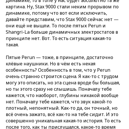
динамике, то в топе у нас будет абсолютно та же
картина. Ну, Stax 9000 стали неким прорывом по
динамике, потому что вот если исключить,
давайте представим, что Stax 9000 сейчас нет —
они ещё не вышли. То после пятых Perun и
Shangri-La больше динамичных электростатов в
принципе нет. Вот. То есть ситуация какая‑то
такая.
Пятые Perun — тоже, в принципе, достаточно
клёвые наушники. Но в чём есть некая
особенность? Особенность в том, что у Perun
очень странно строится сцена. Я как‑то с трудом
могу это описать, но эта сцена вроде бы большая,
но ты этого сразу не слышишь. Поначалу тебе
кажется, что наоборот, глубины никакой вообще
нет. Поначалу тебе кажется, что звук какой‑то
плотный, непонятный. Как‑то да, он точный, но
всё очень зажато, всё как‑то на тебе сидит. И это
совершенно уникальная какая‑то история. То есть
после того, как ты прислушался, какое‑то время