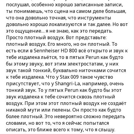
послушал, особенно хорошо записанные записи,
ты понимаешь, что сцена на самом деле большая,
что она довольно точная, что инструменты
довольно хорошо локализуются и так далее. Но вот
это ощущение… я не знаю, как это передать.
Просто плотный воздух. Вот представьте:
плотный воздух. Его много, но он плотный. То
есть если в Sennheiser HD 800 всё открыто и звук к
тебе издалека льётся, то в пятых Perun как будто
бы этому звуку, вот этим электростатам, у них
звук такой тонкий, буквально ниточками сочится
к тебе издалека. Что у Stax 009 такое чувство
присутствует, что у Shangri-La, например, очень
тонкий звук. То у пятых Perun как будто бы этот
звук издалека к тебе сочится сквозь плотный
воздух. При этом этот плотный воздух не создаёт
никакой мути или пелены. Он просто как будто
более плотный. Это невероятно сложно передать
словами, но вот то, что я сейчас попытался
описать, это ближе всего к тому, что я слышу.