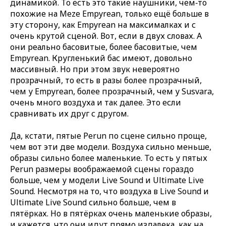
динамикой. То есть это такие наушники, чем‑то
похожие на Meze Empyrean, только ещё больше в
эту сторону, как Empyrean на максималках и с
очень крутой сценой. Вот, если в двух словах. А
они реально басовитые, более басовитые, чем
Empyrean. Кругленький бас имеют, довольно
массивный. Но при этом звук невероятно
прозрачный, то есть в разы более прозрачный,
чем у Empyrean, более прозрачный, чем у Susvara,
очень много воздуха и так далее. Это если
сравнивать их друг с другом.
Да, кстати, пятые Perun по сцене сильно проще,
чем вот эти две модели. Воздуха сильно меньше,
образы сильно более маленькие. То есть у пятых
Perun размеры воображаемой сцены гораздо
больше, чем у модели Live Sound и Ultimate Live
Sound. Несмотря на то, что воздуха в Live Sound и
Ultimate Live Sound сильно больше, чем в
пятёрках. Но в пятёрках очень маленькие образы,
и кажется, что они идут прямо издалека, как на