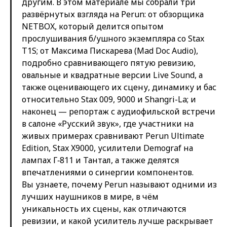
другим. В этом материале мы собрали три
развёрнутых взгляда на Perun: от обзорщика
NETBOX, который делится опытом
прослушивания б/ушного экземпляра со Stax
T1S; от Максима Пискарева (Mad Doc Audio),
подробно сравнивающего пятую ревизию,
овальные и квадратные версии Live Sound, а
также оценивающего их сцену, динамику и бас
относительно Stax 009, 9000 и Shangri-La; и
наконец — репортаж с аудиофильской встречи
в салоне «Русский звук», где участники на
живых примерах сравнивают Perun Ultimate
Edition, Stax X9000, усилители Demograf на
лампах Г‑811 и Тантал, а также делятся
впечатлениями о синергии компонентов.
Вы узнаете, почему Perun называют одними из
лучших наушников в мире, в чём
уникальность их сцены, как отличаются
ревизии, и какой усилитель лучше раскрывает