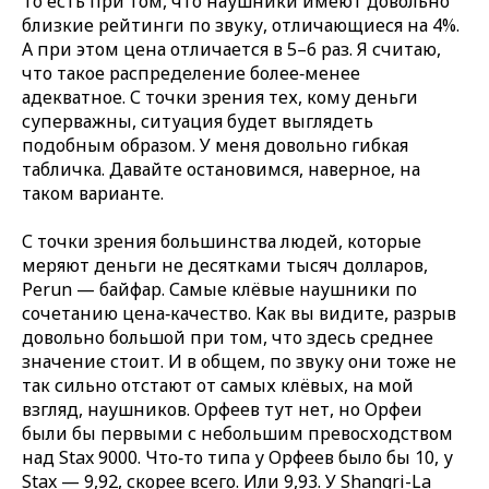
То есть при том, что наушники имеют довольно
близкие рейтинги по звуку, отличающиеся на 4%.
А при этом цена отличается в 5–6 раз. Я считаю,
что такое распределение более‑менее
адекватное. С точки зрения тех, кому деньги
суперважны, ситуация будет выглядеть
подобным образом. У меня довольно гибкая
табличка. Давайте остановимся, наверное, на
таком варианте.
С точки зрения большинства людей, которые
меряют деньги не десятками тысяч долларов,
Perun — байфар. Самые клёвые наушники по
сочетанию цена‑качество. Как вы видите, разрыв
довольно большой при том, что здесь среднее
значение стоит. И в общем, по звуку они тоже не
так сильно отстают от самых клёвых, на мой
взгляд, наушников. Орфеев тут нет, но Орфеи
были бы первыми с небольшим превосходством
над Stax 9000. Что‑то типа у Орфеев было бы 10, у
Stax — 9,92, скорее всего. Или 9,93. У Shangri-La