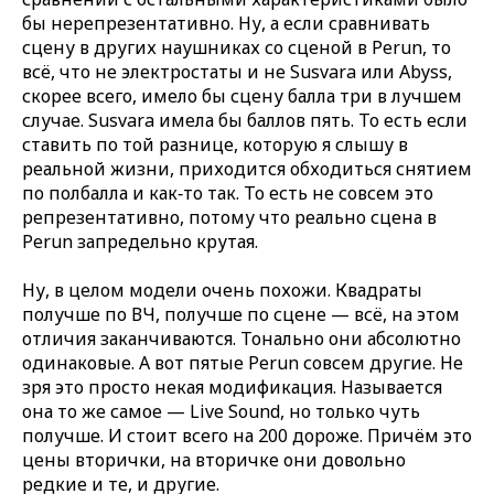
бы нерепрезентативно. Ну, а если сравнивать
сцену в других наушниках со сценой в Perun, то
всё, что не электростаты и не Susvara или Abyss,
скорее всего, имело бы сцену балла три в лучшем
случае. Susvara имела бы баллов пять. То есть если
ставить по той разнице, которую я слышу в
реальной жизни, приходится обходиться снятием
по полбалла и как‑то так. То есть не совсем это
репрезентативно, потому что реально сцена в
Perun запредельно крутая.
Ну, в целом модели очень похожи. Квадраты
получше по ВЧ, получше по сцене — всё, на этом
отличия заканчиваются. Тонально они абсолютно
одинаковые. А вот пятые Perun совсем другие. Не
зря это просто некая модификация. Называется
она то же самое — Live Sound, но только чуть
получше. И стоит всего на 200 дороже. Причём это
цены вторички, на вторичке они довольно
редкие и те, и другие.