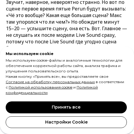
Звучит, наверное, невероятно странно. Но вот по
сцене первое время пятые Perun будут вызывать:
«Чё это вообще? Какая еще большая сцена? Макс
там упоролся что ли чем?» Но обождите минут
15–20 — услышите сцену, она есть. Вот. Главное —
не слушать их после модели Live Sound сразу,
потому что после Live Sound где угодно сцена
будет никакая, в точку сжатая.
Мы используем cookie
Вот, на этом всё.
Мы используем cookie-файлы и аналогичные технологии для
обеспечения корректной работы сайта, анализа трафика и
улучшения пользовательского опыта.
Сходка аудиофилов и
Нажав кнопку «Принять все», вы предоставляете свое
Согласие на обработку персональных данных
в соответствии
с
Политикой использования cookie
и
Политикой
сравнение наушников
конфиденциальности
.
Перун (Perun) и Stax
Принять все
Настройки Cookie
Спикер 2: