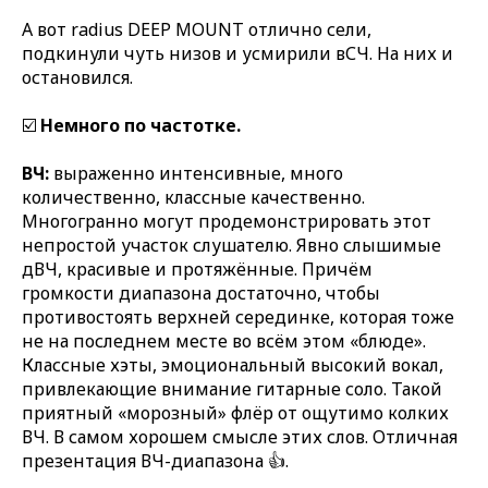
А вот radius DEEP MOUNT отлично сели,
подкинули чуть низов и усмирили вСЧ. На них и
остановился.
☑️
Немного по частотке.
ВЧ:
выраженно интенсивные, много
количественно, классные качественно.
Многогранно могут продемонстрировать этот
непростой участок слушателю. Явно слышимые
дВЧ, красивые и протяжённые. Причём
громкости диапазона достаточно, чтобы
противостоять верхней серединке, которая тоже
не на последнем месте во всём этом «блюде».
Классные хэты, эмоциональный высокий вокал,
привлекающие внимание гитарные соло. Такой
приятный «морозный» флёр от ощутимо колких
ВЧ. В самом хорошем смысле этих слов. Отличная
презентация ВЧ-диапазона 👍.