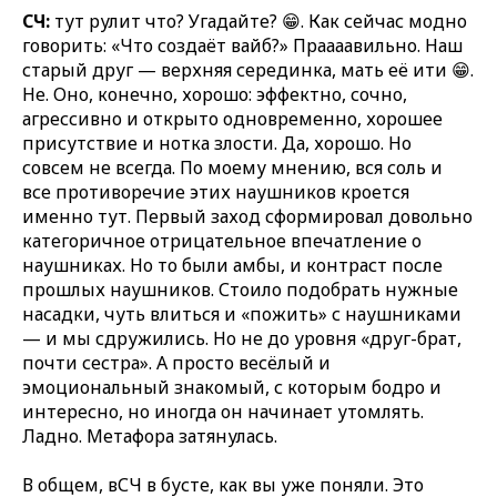
СЧ:
тут рулит что? Угадайте? 😁. Как сейчас модно
говорить: «Что создаёт вайб?» Праааавильно. Наш
старый друг — верхняя серединка, мать её ити 😁.
Не. Оно, конечно, хорошо: эффектно, сочно,
агрессивно и открыто одновременно, хорошее
присутствие и нотка злости. Да, хорошо. Но
совсем не всегда. По моему мнению, вся соль и
все противоречие этих наушников кроется
именно тут. Первый заход сформировал довольно
категоричное отрицательное впечатление о
наушниках. Но то были амбы, и контраст после
прошлых наушников. Стоило подобрать нужные
насадки, чуть влиться и «пожить» с наушниками
— и мы сдружились. Но не до уровня «друг-брат,
почти сестра». А просто весёлый и
эмоциональный знакомый, с которым бодро и
интересно, но иногда он начинает утомлять.
Ладно. Метафора затянулась.
В общем, вСЧ в бусте, как вы уже поняли. Это