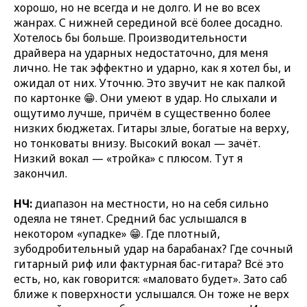
хорошо, но не всегда и не долго. И не во всех
жанрах. С нижней серединой всё более досадно.
Хотелось бы больше. Производительности
драйвера на ударных недостаточно, для меня
лично. Не так эффектно и ударно, как я хотел бы, и
ожидал от них. Уточню. Это звучит не как палкой
по картонке 😁. Они умеют в удар. Но слыхали и
ощутимо лучше, причём в существенно более
низких бюджетах. Гитары злые, богатые на верху,
но тонковаты внизу. Высокий вокал — зачёт.
Низкий вокал — «тройка» с плюсом. Тут я
закончил.
НЧ:
диапазон на местности, но на себя сильно
одеяла не тянет. Средний бас услышался в
некотором «упадке» 😁. Где плотный,
зубодробительный удар на барабанах? Где сочный
гитарный риф или фактурная бас-гитара? Всё это
есть, но, как говорится: «маловато будет». Зато саб
ближе к поверхности услышался. Он тоже не верх