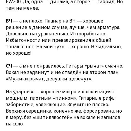
EW200. Да, одна — динама, а второе — гибрид. Но
тем не менее.
ВЧ
— а неплохо. Планар на ВЧ — хорошее
решение в данном случае, лучше, чем арматура.
Довольно натуральненько. И проработано.
Избыточности или превалирования в общей
тоналке нет. На мой «ух» — хорошо. Не идеально,
но хорошо!
СЧ
— а мне понравилось. Гитары «рычат» смачно.
Вокал не задвинут и не отведён на второй план.
«Мужики рычат, девушки щебечут».
На ударных — хорошее макро и локализация с
мощным, плотным «пинком». Гитарные рифы
забористые, увлекающие. Звучит не плоско.
Верхняя серединка, конечно же, форсирована, но
в меру, без «шипилявостей» на вокале и запилов
на соло.