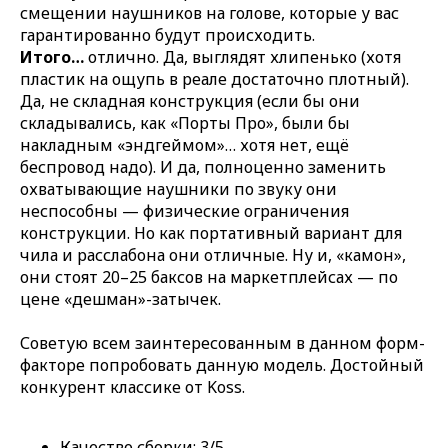
смещении наушников на голове, которые у вас
гарантированно будут происходить.
Итого…
отлично. Да, выглядят хлипенько (хотя
пластик на ощупь в реале достаточно плотный).
Да, не складная конструкция (если бы они
складывались, как «Порты Про», были бы
накладным «эндгеймом»… хотя нет, ещё
беспровод надо). И да, полноценно заменить
охватывающие наушники по звуку они
неспособны — физические ограничения
конструкции. Но как портативный вариант для
чила и расслабона они отличные. Ну и, «камон»,
они стоят 20–25 баксов на маркетплейсах — по
цене «дешман»-затычек.
Советую всем заинтересованным в данном форм-
факторе попробовать данную модель. Достойный
конкурент классике от Koss.
Качество сборки: 3/5.