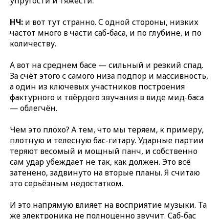
упругости и тяжести.
НЧ:
и вот тут странно. С одной стороны, низких
частот много в части саб-баса, и по глубине, и по
количеству.
А вот на среднем басе — сильный и резкий спад.
За счёт этого с самого низа подпор и массивность,
а один из ключевых участников построения
фактурного и твёрдого звучания в виде мид-баса
— облегчён.
Чем это плохо? А тем, что мы теряем, к примеру,
плотную и телесную бас-гитару. Ударные партии
теряют весомый и мощный панч, и собственно
сам удар убеждает не так, как должен. Это всё
затенено, задвинуто на вторые планы. Я считаю
это серьёзным недостатком.
И это напрямую влияет на восприятие музыки. Та
же электроника не полноценно звучит. Саб-бас