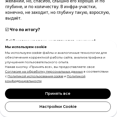
желаний, но, спасибо, слышно его хорошо. И по
глубине, и по количеству. В инфра-участки,
конечно, не заходит, но глубину такую, взрослую,
выдаёт.
☑️
Что по итогу?
Да! В целом уровень чувствуется, конечно❗️
Мы используем cookie
Мы используем cookie-файлы и аналогичные технологии для
В первую очередь, благодаря ВЧ. Они прям
обеспечения корректной работы сайта, анализа трафика и
очень понравились. И дальностью, и
улучшения пользовательского опыта.
Нажав кнопку «Принять все», вы предоставляете свое
обертонами, и слоями, и правильными
Согласие на обработку персональных данных
в соответствии
акцентами, где нужно.
с
Политикой использования cookie
и
Политикой
Далее, всё же поставлю вСЧ. Всё-таки, ну
конфиденциальности
.
прям «хороший знакомый» же. От него
больше пользы, чем вреда, всё же 😁.
Принять все
Саб-бас будет третьим, на что обращаешь
внимание. Приятно даёт, весомо и объёмно.
Настройки Cookie
В «хвосте» остались два соседушки — мид-
бас и нижняя середина. Крепкие «тройбаны»