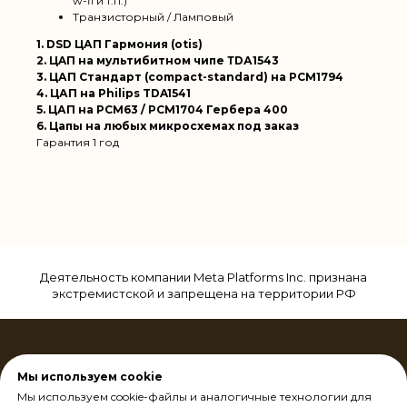
w-fi и т.п.)
Транзисторный / Ламповый
1. DSD ЦАП Гармония (otis)
2. ЦAП на мультибитном чипe ТDА1543
3. ЦАП Стандарт (compact-standard) на PCM1794
4. ЦАП на Philips TDA1541
5. ЦАП на PCM63 / PCM1704 Гербера 400
6. Цапы на любых микросхемах под заказ
Гарантия 1 год
Деятельность компании Meta Platforms Inc. признана
экстремистской и запрещена на территории РФ
Мы используем cookie
Мы используем cookie-файлы и аналогичные технологии для