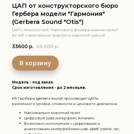
ЦАП от конструкторского бюро
Гербера модели "Гармония"
(Gerbera Sound "Otis")
ЦАП с технологией "Лампового фильтра нижних частот"
(tv-lpf) с кратчайшим трактом и широкой сценой
33600
р.
45 500
р.
В корзину
Модель - под заказ.
Срок изготовления - до 2 месяцев.
КБ Гербера (gerbera sound) производит ЦАПы
различного уровня сложности и ценового диапазона:
Максимально короткий тракт
Цифровой (usb) интерфейс Amanero
Возможно исполнение с цифровыми и
аналоговыми интерфейсами (usb, s/pdif, toslink, lan,