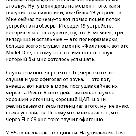
это звук. Ну, у меня дома на момент того, как я
получил эти наушники, уже было 19 устройств.
Мне сейчас почему-то вот прямо пошёл поток
устройств на обзоры. И среди 19 устройств,
которые я мог послушать, ну, это 8 затычек, три
вкладыша и остальные — это полноразмерки,
больше всего я слушал именно «Филинов», вот это
Model One, потому что это именно тот звук,
который бы мне хотелось услышать.
Слушал я много через что? То, через что я их
слушал и уже офигевал от звука, — это вот,
знаешь, вот капля в море, послушав сейчас их
через La Riveri. К ним действительно нужен
хороший источник, хороший ЦАП, и они
реализовывают весь потенциал этого, ну, не знаю,
стека устройств. Потому что мне казалось, что
через Fiio C9 оно тоже звучит офигенно.
У H5-го не хватает мощности. На удивление, Fosi