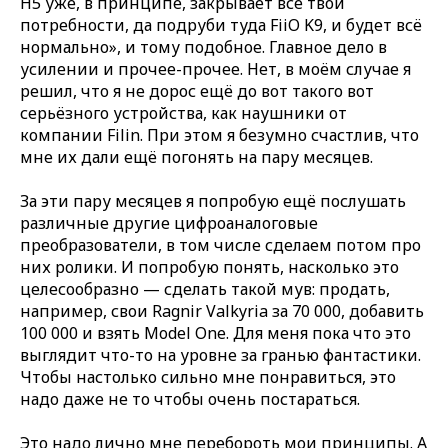
H5 уже, в принципе, закрывает все твои
потребности, да подруби туда FiiO K9, и будет всё
нормально», и тому подобное. Главное дело в
усилении и прочее-прочее. Нет, в моём случае я
решил, что я не дорос ещё до вот такого вот
серьёзного устройства, как наушники от
компании Filin. При этом я безумно счастлив, что
мне их дали ещё погонять на пару месяцев.
За эти пару месяцев я попробую ещё послушать
различные другие цифроаналоговые
преобразователи, в том числе сделаем потом про
них ролики. И попробую понять, насколько это
целесообразно — сделать такой мув: продать,
например, свои Ragnir Valkyria за 70 000, добавить
100 000 и взять Model One. Для меня пока что это
выглядит что-то на уровне за гранью фантастики.
Чтобы настолько сильно мне понравиться, это
надо даже не то чтобы очень постараться.
Это надо лично мне перебороть мои принципы. А