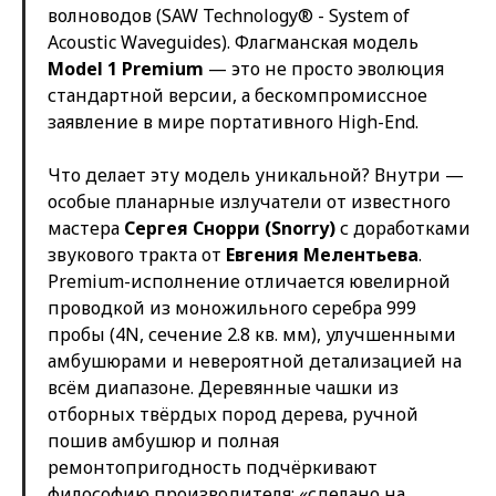
волноводов (SAW Technology® - System of
Acoustic Waveguides). Флагманская модель
Model 1 Premium
— это не просто эволюция
стандартной версии, а бескомпромиссное
заявление в мире портативного High-End.
Что делает эту модель уникальной? Внутри —
особые планарные излучатели от известного
мастера
Сергея Снорри (Snorry)
с доработками
звукового тракта от
Евгения Мелентьева
.
Premium-исполнение отличается ювелирной
проводкой из моножильного серебра 999
пробы (4N, сечение 2.8 кв. мм), улучшенными
амбушюрами и невероятной детализацией на
всём диапазоне. Деревянные чашки из
отборных твёрдых пород дерева, ручной
пошив амбушюр и полная
ремонтопригодность подчёркивают
философию производителя: «сделано на