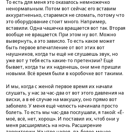
То есть для меня это оказалось немножечко
ненормальным. Потом вот сейчас его вставим
аккуратненько, стараемся не сломать, потому что
это оборудование стоит много. Например,
вставили. Одна чашечка вращается вот так. Вторая
вообще не вращается. При этом ну вот. Можно
вывернуть, а это зависло. То есть какое может
быть первое впечатление от вот этих вот
наушников, когда ты ещё не слушаешь звук, но
уже вот у тебя есть какие-то претензии? Ещё
бывает, когда ты их наденешь, они мне пришли
новыми. Всё время были в коробочке вот такими.
И мы, когда с женой первое время их начали
слушать, у нас за час-два от вот этого давления на
виски, а в её случае на макушку, оно прямо вот
заболело. У меня ещё челюсть начинала просто
болеть. То есть мы час-два послушали, я такой: «Ё-
моё, всё, нет, хорош». И поставил их, чтоб они у
меня расширялись на ночь. Расширение
территории. На утро надел, да, более-менее