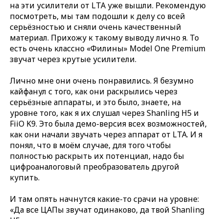
на эти усилители от LTA уже вышли. Рекомендую
посмотреть, мы там подошли к делу со всей
серьёзностью и сняли очень качественный
материал. Прихожу к такому выводу лично я. То
есть очень классно «Филины» Model One Premium
звучат через крутые усилители.
Лично мне они очень понравились. Я безумно
кайфанул с того, как они раскрылись через
серьёзные аппараты, и это было, знаете, на
уровне того, как я их слушал через Shanling H5 и
FiiO K9. Это была демо-версия всех возможностей,
как они начали звучать через аппарат от LTA. И я
понял, что в моём случае, для того чтобы
полностью раскрыть их потенциал, надо бы
цифроаналоговый преобразователь другой
купить.
И там опять начнутся какие-то срачи на уровне:
«Да все ЦАПы звучат одинаково, да твой Shanling