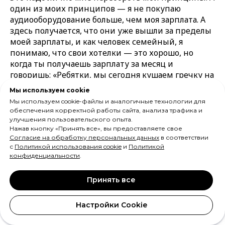
один из моих принципов — я не покупаю
аудиооборудование больше, чем моя зарплата. А
здесь получается, что они уже вышли за пределы
моей зарплаты, и как человек семейный, я
понимаю, что свои хотелки — это хорошо, но
когда ты получаешь зарплату за месяц и
говоришь: «Ребятки, мы сегодня кушаем гречку на
воде и больше ничего в течение месяца, зато у
Мы используем cookie
папы будут вашего замечательные наушники», —
Мы используем cookie-файлы и аналогичные технологии для
это не совсем правильный подход. Но для тех, у
обеспечения корректной работы сайта, анализа трафика и
кого, в принципе, нет таких финансовых
улучшения пользовательского опыта.
проблем, более-менее всё хорошо и он знает, за
Нажав кнопку «Принять все», вы предоставляете свое
Согласие на обработку персональных данных
в соответствии
что он собирается заплатить, в плане звука я буду
с
Политикой использования cookie
и
Политикой
за них безумно рад. Я буду безумно счастлив за
конфиденциальности
.
тех, кто купит, приобретёт и вообще просто
послушает эти наушники и поймёт, о чём идёт
Принять все
речь. Потому что лично мне этот звук понравился.
Но до этого звука действительно надо дорасти.
Настройки Cookie
То есть надо быть уверенным в своём