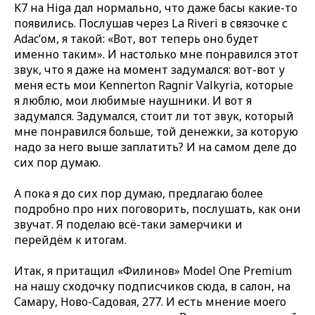
K7 на Higa дал нормально, что даже басы какие-то
появились. Послушав через La Riveri в связочке с
Adac’ом, я такой: «Вот, вот теперь оно будет
именно таким». И настолько мне понравился этот
звук, что я даже на момент задумался: вот-вот у
меня есть мои Kennerton Ragnir Valkyria, которые
я люблю, мои любимые наушники. И вот я
задумался. Задумался, стоит ли тот звук, который
мне понравился больше, той денежки, за которую
надо за него выше заплатить? И на самом деле до
сих пор думаю.
А пока я до сих пор думаю, предлагаю более
подробно про них поговорить, послушать, как они
звучат. Я поделаю всё-таки замерчики и
перейдём к итогам.
Итак, я притащил «Филинов» Model One Premium
на нашу сходочку подписчиков сюда, в салон, на
Самару, Ново-Садовая, 277. И есть мнение моего