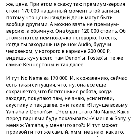
же, цена. При этом я скажу так: премиум-версия
стоит 170 000 на данный момент этой записи,
потому что цены каждый день могут быть
вообще другими. А можно взять не премиум-
версию, а обычную. Она будет 120 000 стоить. Об
этом я потом немножечко поговорю. То есть,
когда ты заходишь на рынок Audio, будучи
человеком, у которого в кармане 200 000 ₽,
видишь кучу всего: там Denon’ы, Fostex’ы, те же
самые Кеннертоны и так далее.
И тут No Name за 170 000. И, к сожалению, сейчас
есть такая ситуация, что, ну, она всё ещё
сохраняется, что богатенькие ребята, когда
заходят, покупают там, не знаю, усилители,
акустику и так далее, они такие: «Я лучше возьму
Yamaha и Denon’ы». …Чем вот этого No Name. Как я
перед парнями буду показывать: «У меня ж Sony, у
меня ж Yamaha, у меня что это?» И тут может
произойти тот же самый, хмм, не знаю, как это,