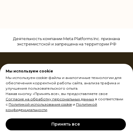
Деятельность компании Meta Platforms Inc. признана
экстремистской и запрещена на территории РФ
Мы используем cookie
Мы используем cookie-файлы и аналогичные технологии для
обеспечения корректной работы сайта, анализа трафика и
улучшения пользовательского опыта.
Оплата и доставка
Нажав кнопку «Принять все», вы предоставляете свое
Контакты
Согласие на обработку персональных данных
в соответствии
Юридическая информация
с
Политикой использования cookie
и
Политикой
конфиденциальности
.
89670824940
г. Москва, ул. Свободы, д. 20
Принять все
г. Москва, Ул. Лобачевского 92к4, п.3
shop@филинаудио.рф