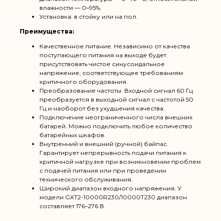
влажности — 0–95%.
Установка: в стойку или на пол.
Преимущества:
Качественное питание. Независимо от качества
поступающего питания на выходе будет
присутствовать чистое синусоидальное
напряжение, соответствующее требованиям
критичного оборудования.
Преобразование частоты. Входной сигнал 60 Гц
преобразуется в выходной сигнал с частотой 50
Гц и наоборот без ухудшения качества.
Подключение неограниченного числа внешних
батарей. Можно подключить любое количество
батарейных шкафов.
Внутренний и внешний (ручной) байпас.
Гарантирует непрерывность подачи питания к
критичной нагрузке при возникновении проблем
с подачей питания или при проведении
технического обслуживания.
Широкий диапазон входного напряжения. У
модели GXT2-10000R230/10000T230 диапазон
составляет 176–276 В.