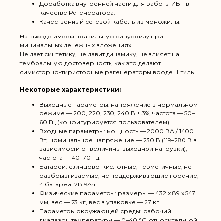
Доработка внутренней части для работы ИБП в
качестве Регенератора.
Качественный сетевой кабель из моножилы.
На выходе имеем правильную синусоиду при
минимальных денежных вложениях.
Не дает синтетику, не давит динамику, не влияет на
тембральную достоверность, как это делают
симисторно-тиристорные регенераторы вроде Штиль.
Некоторые характеристики:
Выходные параметры: напряжение в нормальном
режиме — 200, 220, 230, 240 В ± 3%, частота — 50–
60 Гц (конфигурируется пользователем).
Входные параметры: мощность — 2000 ВА / 1400
Вт, номинальное напряжение — 230 В (119–280 В в
зависимости от величины выходной нагрузки),
частота — 40–70 Гц.
Батареи: свинцово-кислотные, герметичные, не
разбрызгиваемые, не поддерживающие горение,
4 батареи 12В 9Ач.
Физические параметры: размеры — 432 x 89 x 547
мм, вес — 23 кг, вес в упаковке — 27 кг.
Параметры окружающей среды: рабочий
диапазон температуры — 0–40 °C, относительной